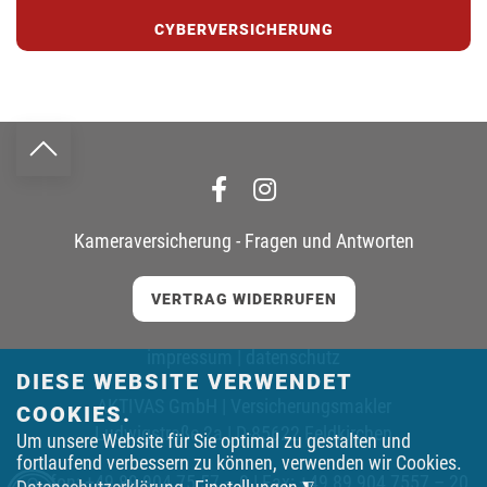
CYBERVERSICHERUNG
Kameraversicherung - Fragen und Antworten
VERTRAG WIDERRUFEN
impressum
|
datenschutz
DIESE WEBSITE VERWENDET
AKTIVAS GmbH | Versicherungsmakler
COOKIES.
Ludwigstraße 2a | D-85622 Feldkirchen
Um unsere Website für Sie optimal zu gestalten und
fortlaufend verbessern zu können, verwenden wir Cookies.
Telefon:
+49 89 904 75 57 – 0
| Fax: +49 89 904 7557 – 20