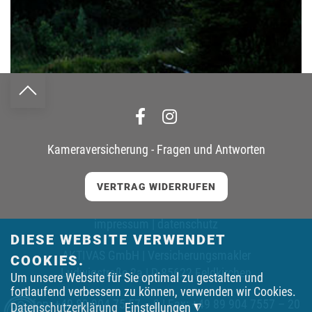
Kameraversicherung - Fragen und Antworten
VERTRAG WIDERRUFEN
impressum
|
datenschutz
DIESE WEBSITE VERWENDET
AKTIVAS GmbH | Versicherungsmakler
COOKIES.
Ludwigstraße 2a | D-85622 Feldkirchen
Um unsere Website für Sie optimal zu gestalten und
fortlaufend verbessern zu können, verwenden wir Cookies.
Telefon:
+49 89 904 75 57 – 0
| Fax: +49 89 904 7557 – 20
Datenschutzerklärung
Einstellungen
◮