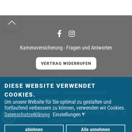
Kameraversicherung - Fragen und Antworten
VERTRAG WIDERRUFEN
impressum
|
datenschutz
DIESE WEBSITE VERWENDET
AKTIVAS GmbH | Versicherungsmakler
COOKIES.
Ludwigstraße 2a | D-85622 Feldkirchen
Um unsere Website für Sie optimal zu gestalten und
fortlaufend verbessern zu können, verwenden wir Cookies.
Telefon:
+49 89 904 75 57 – 0
| Fax: +49 89 904 7557 – 20
Datenschutzerklärung
Einstellungen
◮
|
info@aktivas.de
ablehnen
Alle annehmen